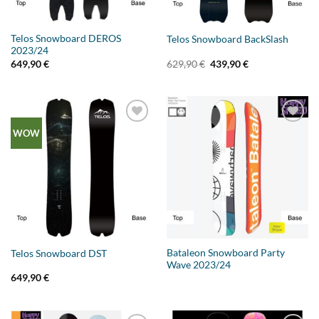
Telos Snowboard DEROS
Telos Snowboard BackSlash
2023/24
Ursprünglicher
Aktueller
649,90
€
629,90
€
439,90
€
Preis
Preis
war:
ist:
629,90 €
439,90 €.
Add to
Add to
WOW
wishlist
wishlist
Bataleon Snowboard Party
Telos Snowboard DST
Wave 2023/24
649,90
€