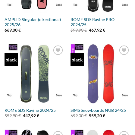
AMPLID Singular (directional)
ROME SDS Ravine PRO
2025/26
2024/25
Ursprünglicher
Aktueller
669,00
€
599,90
€
467,92
€
Preis
Preis
war:
ist:
599,90 €
467,92 €.
black
black
Add to
Add to
wishlist
wishlist
ROME SDS Ravine 2024/25
SIMS Snowboards NUB 24/25
Ursprünglicher
Aktueller
Ursprünglicher
Aktueller
559,90
€
447,92
€
699,00
€
559,20
€
Preis
Preis
Preis
Preis
war:
ist:
war:
ist:
559,90 €
447,92 €.
699,00 €
559,20 €.