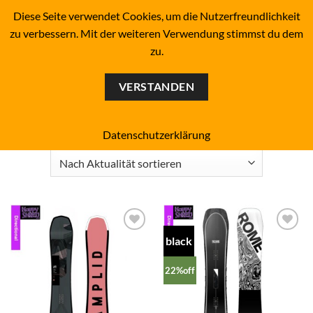
Zum
BOARDERS PROJECT BOARDSHOP - SNOWBOARD- &
Diese Seite verwendet Cookies, um die Nutzerfreundlichkeit
SKATEBOARD-SHOP SINCE 1993
Inhalt
zu verbessern. Mit der weiteren Verwendung stimmst du dem
springen
zu.
0
VERSTANDEN
Start
/
Board-Shape
/
Directional
FILTER
Datenschutzerklärung
black
Add to
Add to
wishlist
wishlist
22%off