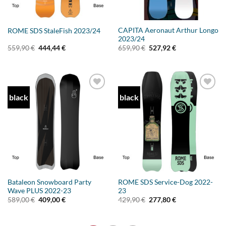
CAPITA Aeronaut Arthur Longo
ROME SDS StaleFish 2023/24
2023/24
Ursprünglicher
Aktueller
Ursprünglicher
Aktueller
559,90
€
444,44
€
659,90
€
527,92
€
Preis
Preis
Preis
Preis
war:
ist:
war:
ist:
559,90 €
444,44 €.
659,90 €
527,92 €.
black
black
Add to
Add to
wishlist
wishlist
Bataleon Snowboard Party
ROME SDS Service-Dog 2022-
Wave PLUS 2022-23
23
Ursprünglicher
Aktueller
Ursprünglicher
Aktueller
589,00
€
409,00
€
429,90
€
277,80
€
Preis
Preis
Preis
Preis
war:
ist:
war:
ist:
589,00 €
409,00 €.
429,90 €
277,80 €.