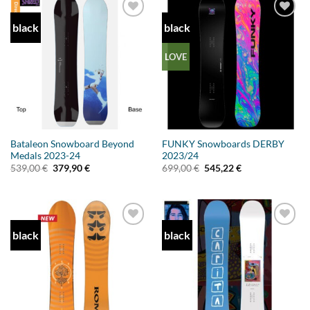
black
black
Add to
Add to
wishlist
wishlist
LOVE
Bataleon Snowboard Beyond
FUNKY Snowboards DERBY
Medals 2023-24
2023/24
Ursprünglicher
Aktueller
Ursprünglicher
Aktueller
539,00
€
379,90
€
699,00
€
545,22
€
Preis
Preis
Preis
Preis
war:
ist:
war:
ist:
539,00 €
379,90 €.
699,00 €
545,22 €.
black
black
Add to
Add to
wishlist
wishlist