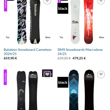
black
Add to
Add to
wishlist
wishlist
Bataleon Snowboard Cameleon
SIMS Snowboards Macrodose
2024/25
24/25
Ursprünglicher
Aktueller
659,90
€
639,00
€
479,25
€
Preis
Preis
war:
ist:
639,00 €
479,25 €.
black
Add to
Add to
wishlist
wishlist