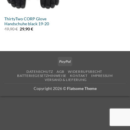
ThirtyTwo CORP Glove
Handschuhe black 19-20
Ursprünglicher
Aktueller
49,90
€
29,90
€
Preis
Preis
war:
ist:
49,90 €
29,90 €.
PayPal
DATENSCHUTZ
AGB
WIDERRUFSRECHT
BATTERIEGESETZHINWEISE
KONTAKT
IMPRESSUM
VERSAND & LIEFERUNG
Copyright 2026 ©
Flatsome Theme