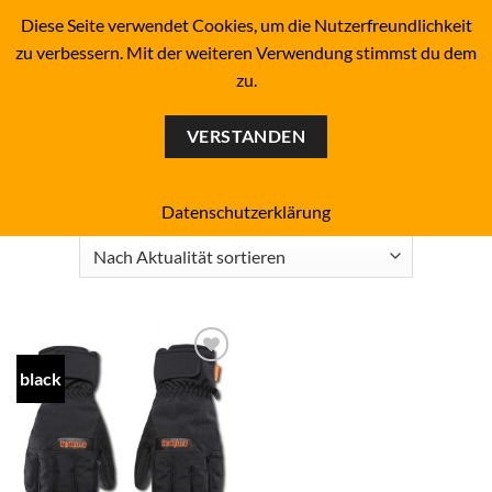
Zum
BOARDERS PROJECT BOARDSHOP - SNOWBOARD- &
Diese Seite verwendet Cookies, um die Nutzerfreundlichkeit
SKATEBOARD-SHOP SINCE 1993
Inhalt
zu verbessern. Mit der weiteren Verwendung stimmst du dem
springen
zu.
0
VERSTANDEN
Start
/
Marken
/
ThirtyTwo
FILTER
Datenschutzerklärung
black
Add to
wishlist