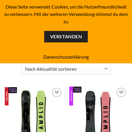
Zum
BOARDERS PROJECT BOARDSHOP - SNOWBOARD- &
Diese Seite verwendet Cookies, um die Nutzerfreundlichkeit
SKATEBOARD-SHOP SINCE 1993
Inhalt
zu verbessern. Mit der weiteren Verwendung stimmst du dem
springen
zu.
0
VERSTANDEN
Start
/
Für wen?
/
Frauen
FILTER
Datenschutzerklärung
Add to
Add to
wishlist
wishlist