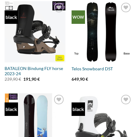
black
Add to
Add to
WOW
wishlist
wishlist
BATALEON Bindung FLY horse
Telos Snowboard DST
2023-24
Ursprünglicher
Aktueller
239,90
€
191,90
€
649,90
€
Preis
Preis
war:
ist:
239,90 €
191,90 €.
black
black
Add to
Add to
wishlist
wishlist