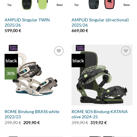
AMPLID Singular TWIN
AMPLID Singular (directional)
2025/26
2025/26
599,00
€
669,00
€
black
black
Add to
Add to
wishlist
wishlist
30%
ROME Bindung BRASS white
ROME SDS Bindung KATANA
2022/23
olive 2024-25
Ursprünglicher
Aktueller
Ursprünglicher
Aktueller
299,90
€
209,90
€
399,90
€
319,92
€
Preis
Preis
Preis
Preis
war:
ist:
war:
ist:
299,90 €
209,90 €.
399,90 €
319,92 €.