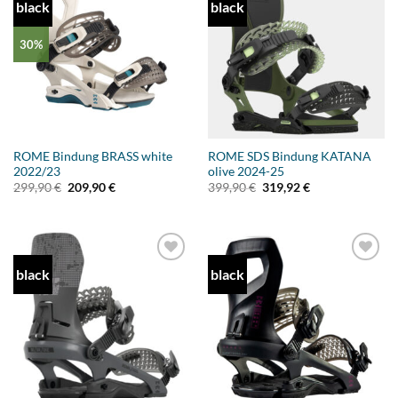
black
black
Add to
Add to
wishlist
wishlist
30%
ROME Bindung BRASS white
ROME SDS Bindung KATANA
2022/23
olive 2024-25
Ursprünglicher
Aktueller
Ursprünglicher
Aktueller
299,90
€
209,90
€
399,90
€
319,92
€
Preis
Preis
Preis
Preis
war:
ist:
war:
ist:
299,90 €
209,90 €.
399,90 €
319,92 €.
black
black
Add to
Add to
wishlist
wishlist