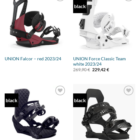
black
Add to
Add to
wishlist
wishlist
UNION Force Classic Team
UNION Falcor – red 2023/24
white 2023/24
Ursprünglicher
Aktueller
269,90
€
229,42
€
Preis
Preis
war:
ist:
269,90 €
229,42 €.
black
black
Add to
Add to
wishlist
wishlist