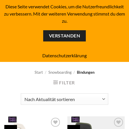
Zum
BOARDERS PROJECT BOARDSHOP - SNOWBOARD- &
Diese Seite verwendet Cookies, um die Nutzerfreundlichkeit
SKATEBOARD-SHOP SINCE 1993
Inhalt
zu verbessern. Mit der weiteren Verwendung stimmst du dem
springen
zu.
0
VERSTANDEN
Who shreds?
Wähle Deine Bindungsgröße!
Wähle Preisbereich!
Datenschutzerklärung
Start
/
Snowboarding
/
Bindungen
FILTER