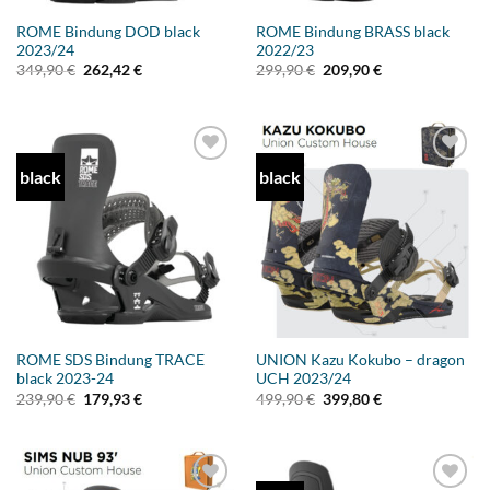
ROME Bindung DOD black
ROME Bindung BRASS black
2023/24
2022/23
Ursprünglicher
Aktueller
Ursprünglicher
Aktueller
349,90
€
262,42
€
299,90
€
209,90
€
Preis
Preis
Preis
Preis
war:
ist:
war:
ist:
349,90 €
262,42 €.
299,90 €
209,90 €.
black
black
Add to
Add to
wishlist
wishlist
ROME SDS Bindung TRACE
UNION Kazu Kokubo – dragon
black 2023-24
UCH 2023/24
Ursprünglicher
Aktueller
Ursprünglicher
Aktueller
239,90
€
179,93
€
499,90
€
399,80
€
Preis
Preis
Preis
Preis
war:
ist:
war:
ist:
239,90 €
179,93 €.
499,90 €
399,80 €.