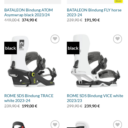
BATALEON Bindung ATOM
BATALEON Bindung FLY horse
Asymwrap black 2023/24
2023-24
Ursprünglicher
Aktueller
Ursprünglicher
Aktueller
449,00
€
374,90
€
239,90
€
191,90
€
Preis
Preis
Preis
Preis
war:
ist:
war:
ist:
449,00 €
374,90 €.
239,90 €
191,90 €.
black
black
Add to
Add to
wishlist
wishlist
ROME SDS Bindung TRACE
ROME SDS Bindung VICE white
white 2023-24
2023/23
Ursprünglicher
Aktueller
Ursprünglicher
Aktueller
239,90
€
199,00
€
299,90
€
239,90
€
Preis
Preis
Preis
Preis
war:
ist:
war:
ist:
239,90 €
199,00 €.
299,90 €
239,90 €.