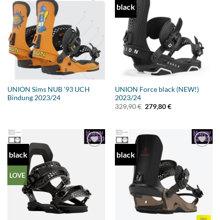
black
Add to
Add to
wishlist
wishlist
UNION Sims NUB ’93 UCH
UNION Force black (NEW!)
Bindung 2023/24
2023/24
Ursprünglicher
Aktueller
329,90
€
279,80
€
Preis
Preis
war:
ist:
329,90 €
279,80 €.
black
black
Add to
Add to
wishlist
wishlist
LOVE