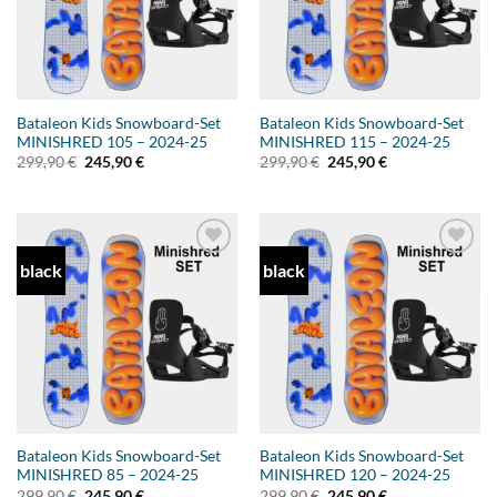
Bataleon Kids Snowboard-Set
Bataleon Kids Snowboard-Set
MINISHRED 105 – 2024-25
MINISHRED 115 – 2024-25
Ursprünglicher
Aktueller
Ursprünglicher
Aktueller
299,90
€
245,90
€
299,90
€
245,90
€
Preis
Preis
Preis
Preis
war:
ist:
war:
ist:
299,90 €
245,90 €.
299,90 €
245,90 €.
black
black
Add to
Add to
wishlist
wishlist
Bataleon Kids Snowboard-Set
Bataleon Kids Snowboard-Set
MINISHRED 85 – 2024-25
MINISHRED 120 – 2024-25
Ursprünglicher
Aktueller
Ursprünglicher
Aktueller
299,90
€
245,90
€
299,90
€
245,90
€