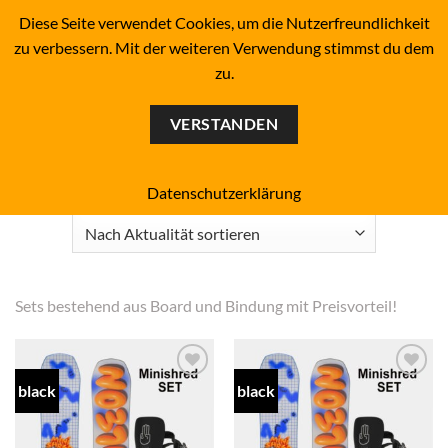
Zum
BOARDERS PROJECT BOARDSHOP - SNOWBOARD- &
Diese Seite verwendet Cookies, um die Nutzerfreundlichkeit
SKATEBOARD-SHOP SINCE 1993
Inhalt
zu verbessern. Mit der weiteren Verwendung stimmst du dem
springen
zu.
0
VERSTANDEN
Start
/
Snowboarding
/
Snowboard-Set's
FILTER
Datenschutzerklärung
Sets bestehend aus Board und Bindung mit Preisvorteil!
black
black
Add to
Add to
wishlist
wishlist