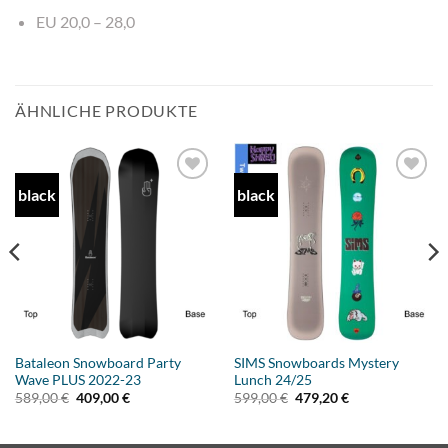
EU 20,0 – 28,0
ÄHNLICHE PRODUKTE
black
black
Add to
Add to
wishlist
wishlist
Bataleon Snowboard Party
SIMS Snowboards Mystery
Wave PLUS 2022-23
Lunch 24/25
Ursprünglicher
Aktueller
Ursprünglicher
Aktueller
589,00
€
409,00
€
599,00
€
479,20
€
Preis
Preis
Preis
Preis
war:
ist:
war:
ist:
589,00 €
409,00 €.
599,00 €
479,20 €.