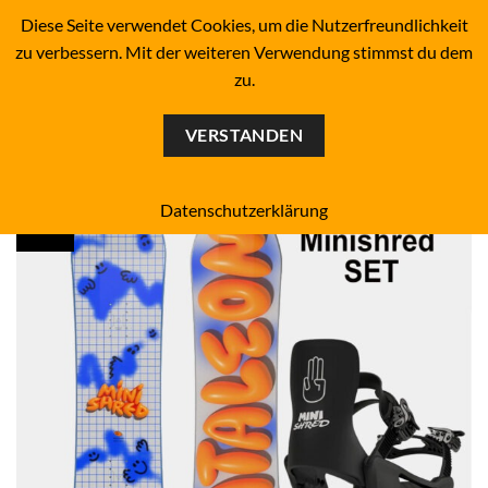
Zum
BOARDERS PROJECT BOARDSHOP - SNOWBOARD- &
Diese Seite verwendet Cookies, um die Nutzerfreundlichkeit
SKATEBOARD-SHOP SINCE 1993
Inhalt
zu verbessern. Mit der weiteren Verwendung stimmst du dem
springen
zu.
0
VERSTANDEN
Datenschutzerklärung
black
Add to
wishlist