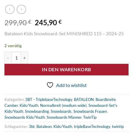
Ursprünglicher
Aktueller
299,90
245,90
€
€
Preis
Preis
Bataleon Kids Snowboard-Set MINISHRED 115 – 2024-25
war:
ist:
299,90 €
245,90 €.
2 vorrätig
Bataleon Kids Snowboard-Set MINISHRED 115 - 2024-25 Menge
IN DEN WARENKORB
Add to wishlist
Kategorien:
3BT - TriplebaseTechnology
,
BATALEON
,
Boardbreite
,
Camber
,
Kids/Youth
,
Normalbreit (medium wide)
,
Snowboard-Set's
Kids/Youth
,
Snowboarding
,
Snowboards
,
Snowboards Frauen
,
Snowboards Kids/Youth
,
Snowboards Männer
,
TwinTip
Schlagwörter:
3bt
,
Bataleon
,
Kids/Youth
,
tripleBaseTechnology
,
twintip