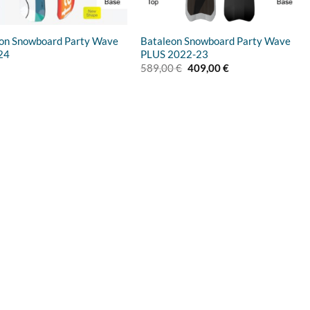
on Snowboard Party Wave
Bataleon Snowboard Party Wave
24
PLUS 2022-23
Ursprünglicher
Aktueller
589,00
€
409,00
€
Preis
Preis
war:
ist:
589,00 €
409,00 €.