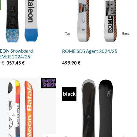
f
EON Snowboard
ROME SDS Agent 2024/25
VER 2024/25
Ursprünglicher
Aktueller
0
€
357,45
€
499,90
€
Preis
Preis
war:
ist:
549,90 €
357,45 €.
black
Add to
Add to
wishlist
wishlist