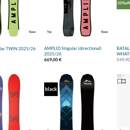
35%of
AMPLID Singular (directional)
BATAL
lar TWIN 2025/26
2025/26
WHATE
669,00
€
549,9
black
Add to
Add to
wishlist
wishlist