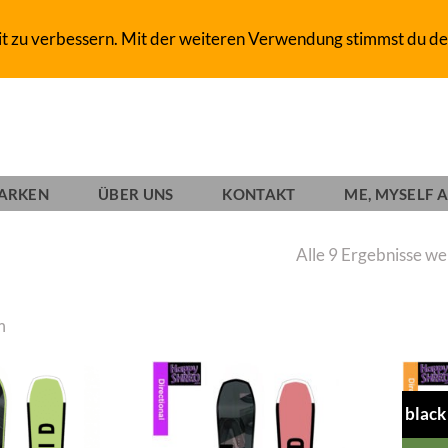
D-SHOP SINCE 1993
it zu verbessern. Mit der weiteren Verwendung stimmst du de
ARKEN
ÜBER UNS
KONTAKT
ME, MYSELF A
Alle 9 Ergebnisse w
m
black
Add to
Add to
wishlist
wishlist