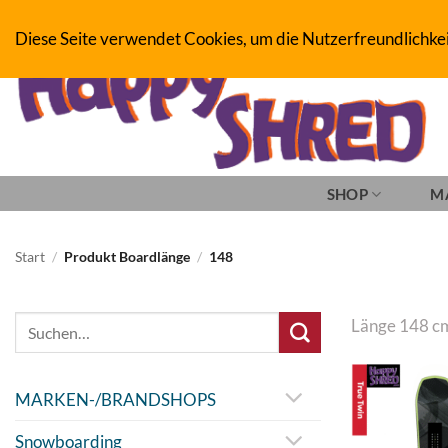
Zum
BOARDERS PROJECT BOARDSHOP - SNOWBOARD- & SKATEBOAR
Diese Seite verwendet Cookies, um die Nutzerfreundlichke
Inhalt
springen
SHOP
M
Start
/
Produkt Boardlänge
/
148
Suche
Länge 148 c
nach:
MARKEN-/BRANDSHOPS
Snowboarding