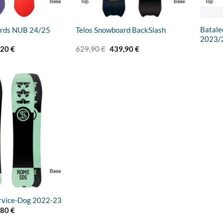
Batale
rds NUB 24/25
Telos Snowboard BackSlash
2023/
rünglicher
Aktueller
Ursprünglicher
Aktueller
,20
€
629,90
€
439,90
€
s
Preis
Preis
Preis
ist:
war:
ist:
00 €
559,20 €.
629,90 €
439,90 €.
Add to
wishlist
vice-Dog 2022-23
rünglicher
Aktueller
,80
€
s
Preis