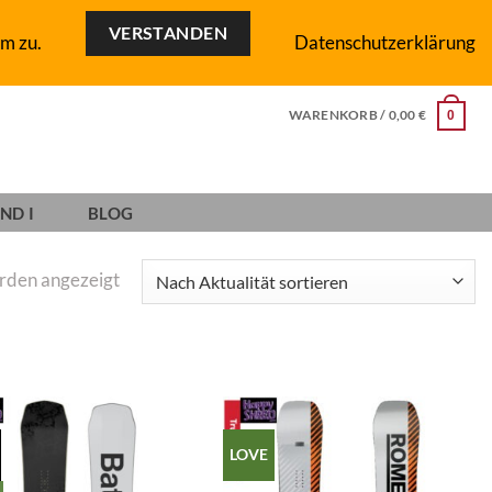
VERSTANDEN
m zu.
Datenschutzerklärung
WARENKORB /
0,00
€
0
ND I
BLOG
Nach
erden angezeigt
Aktualität
sortiert
LOVE
Add to
Add to
wishlist
wishlist