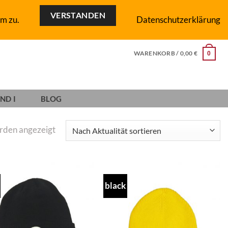
VERSTANDEN
m zu.
Datenschutzerklärung
WARENKORB /
0,00
€
0
ND I
BLOG
Nach
erden angezeigt
Aktualität
sortiert
black
Add to
Add to
wishlist
wishlist