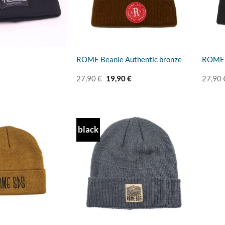
ROME Beanie Authentic bronze
ROME B
Ursprünglicher
Aktueller
27,90
€
19,90
€
27,90
Preis
Preis
war:
ist:
27,90 €
19,90 €.
black
Add to
Add to
wishlist
wishlist