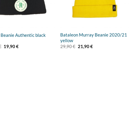
Bataleon Murray Beanie 2020/21
eanie Authentic black
yellow
Ursprünglicher
Aktueller
Ursprünglicher
Aktueller
€
19,90
€
29,90
€
21,90
€
Preis
Preis
Preis
Preis
war:
ist:
war:
ist:
27,90 €
19,90 €.
29,90 €
21,90 €.