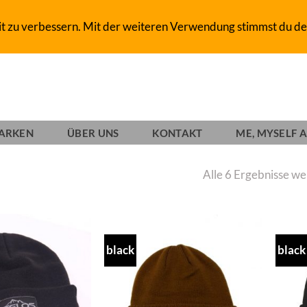
D-SHOP SINCE 1993
it zu verbessern. Mit der weiteren Verwendung stimmst du de
ARKEN
ÜBER UNS
KONTAKT
ME, MYSELF A
Alle 6 Ergebnisse w
black
black
Add to
Add to
wishlist
wishlist