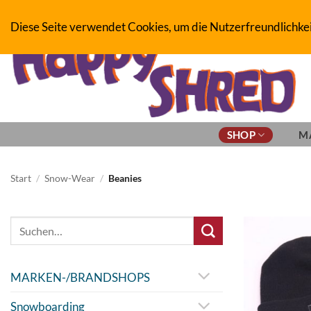
Zum
BOARDERS PROJECT BOARDSHOP - SNOWBOARD- & SKATEBOAR
Diese Seite verwendet Cookies, um die Nutzerfreundlichke
Inhalt
springen
SHOP
M
Start
/
Snow-Wear
/
Beanies
Suche
nach:
MARKEN-/BRANDSHOPS
Snowboarding