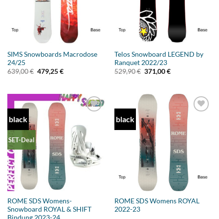
SIMS Snowboards Macrodose
Telos Snowboard LEGEND by
24/25
Ranquet 2022/23
Ursprünglicher
Aktueller
Ursprünglicher
Aktueller
639,00
€
479,25
€
529,90
€
371,00
€
Preis
Preis
Preis
Preis
war:
ist:
war:
ist:
639,00 €
479,25 €.
529,90 €
371,00 €.
black
black
Add to
Add to
wishlist
wishlist
SET-Deal
ROME SDS Womens-
ROME SDS Womens ROYAL
Snowboard ROYAL & SHIFT
2022-23
Bindung 2023-24