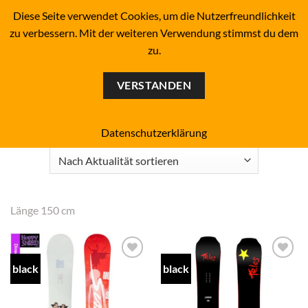
Zum
BOARDERS PROJECT BOARDSHOP - SNOWBOARD- &
Diese Seite verwendet Cookies, um die Nutzerfreundlichkeit
SKATEBOARD-SHOP SINCE 1993
Inhalt
zu verbessern. Mit der weiteren Verwendung stimmst du dem
springen
zu.
0
VERSTANDEN
Start
/
Produkt Boardlänge
/
150
FILTER
Datenschutzerklärung
Länge 150 cm
black
black
Add to
Add to
wishlist
wishlist