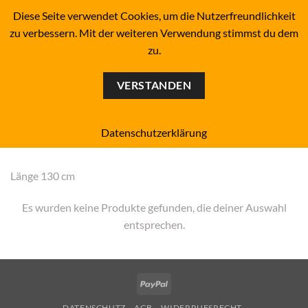
Zum
BOARDERS PROJECT BOARDSHOP - SNOWBOARD- &
Diese Seite verwendet Cookies, um die Nutzerfreundlichkeit
SKATEBOARD-SHOP SINCE 1993
Inhalt
zu verbessern. Mit der weiteren Verwendung stimmst du dem
springen
zu.
0
VERSTANDEN
Start
/
Produkt Boardlänge
/
130
FILTER
Datenschutzerklärung
Länge 130 cm
Es wurden keine Produkte gefunden, die deiner Auswahl
entsprechen.
PayPal
DATENSCHUTZ
AGB
WIDERRUFSRECHT