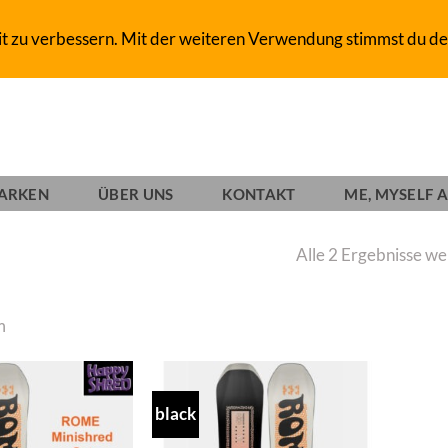
D-SHOP SINCE 1993
it zu verbessern. Mit der weiteren Verwendung stimmst du de
ARKEN
ÜBER UNS
KONTAKT
ME, MYSELF A
Alle 2 Ergebnisse w
m
black
Add to
Add to
wishlist
wishlist