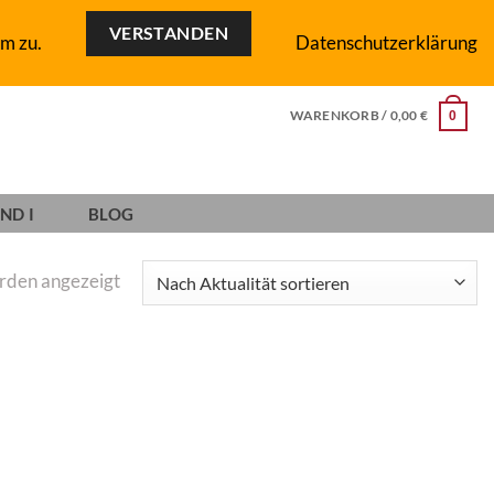
VERSTANDEN
m zu.
Datenschutzerklärung
WARENKORB /
0,00
€
0
ND I
BLOG
Nach
erden angezeigt
Aktualität
sortiert