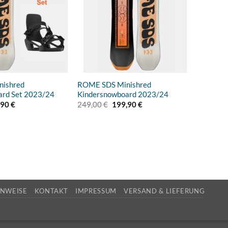
ishred
ROME SDS Minishred
ard Set 2023/24
Kindersnowboard 2023/24
rünglicher
Aktueller
Ursprünglicher
Aktueller
,90
€
249,00
€
199,90
€
s
Preis
Preis
Preis
ist:
war:
ist:
90 €
245,90 €.
249,00 €
199,90 €.
INWEISE
KONTAKT
IMPRESSUM
VERSAND & LIEFERUNG