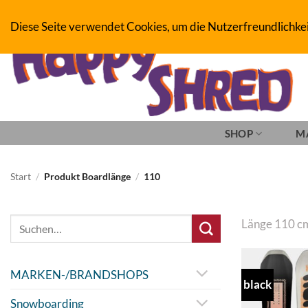
Zum
BOARDERS PROJECT BOARDSHOP - SNOWBOARD- & SKATEBOAR
Diese Seite verwendet Cookies, um die Nutzerfreundlichke
Inhalt
springen
SHOP
M
Start
/
Produkt Boardlänge
/
110
Suche
Länge 110 c
nach:
MARKEN-/BRANDSHOPS
black
Snowboarding