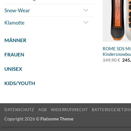
Snow-Wear
Klamotte
MÄNNER
ROME SDS Min
FRAUEN
Kindersnowbo
Ursp
349,90
€
245
Prei
UNISEX
war:
349,
KIDS/YOUTH
DATENSCHUTZ
AGB
WIDERRUFSRECHT
BATTERIEGESETZH
Copyright 2026 ©
Flatsome Theme