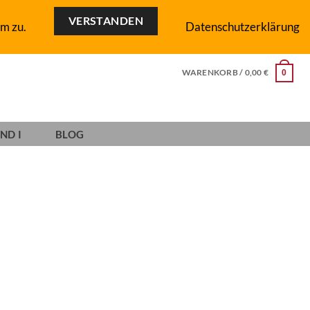
VERSTANDEN
m zu.
Datenschutzerklärung
WARENKORB /
0,00
€
0
ND I
BLOG