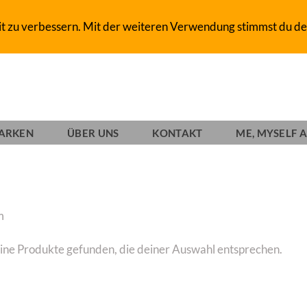
D-SHOP SINCE 1993
it zu verbessern. Mit der weiteren Verwendung stimmst du de
ARKEN
ÜBER UNS
KONTAKT
ME, MYSELF A
m
ine Produkte gefunden, die deiner Auswahl entsprechen.