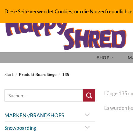
Zum
BOARDERS PROJECT BOARDSHOP - SNOWBOARD- & SKATEBOAR
Diese Seite verwendet Cookies, um die Nutzerfreundlichke
Inhalt
springen
SHOP
M
Start
/
Produkt Boardlänge
/
135
Suche
Länge 135 c
nach:
Es wurden ke
MARKEN-/BRANDSHOPS
Snowboarding