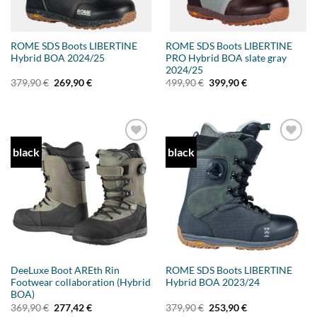
ROME SDS Boots LIBERTINE
ROME SDS Boots LIBERTINE
Hybrid BOA 2024/25
PRO Hybrid BOA slate gray
2024/25
Ursprünglicher
Aktueller
Ursprünglicher
Aktueller
379,90
€
269,90
€
499,90
€
399,90
€
Preis
Preis
Preis
Preis
war:
ist:
war:
ist:
379,90 €
269,90 €.
499,90 €
399,90 €.
black
black
Add to
Add to
wishlist
wishlist
DeeLuxe Boot AREth Rin
ROME SDS Boots LIBERTINE
Footwear collaboration (Hybrid
Hybrid BOA 2023/24
BOA)
Ursprünglicher
Aktueller
Ursprünglicher
Aktueller
369,90
€
277,42
€
379,90
€
253,90
€
Preis
Preis
Preis
Preis