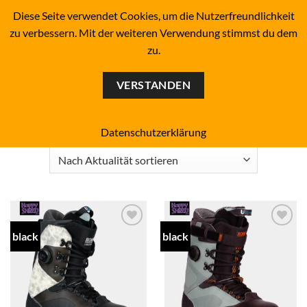
Zum
BOARDERS PROJECT BOARDSHOP - SNOWBOARD- &
Diese Seite verwendet Cookies, um die Nutzerfreundlichkeit
SKATEBOARD-SHOP SINCE 1993
Inhalt
zu verbessern. Mit der weiteren Verwendung stimmst du dem
springen
zu.
0
VERSTANDEN
Start
/
Produkte verschlagwortet mit „Boots“
FILTER
Datenschutzerklärung
black
black
Add to
Add to
wishlist
wishlist