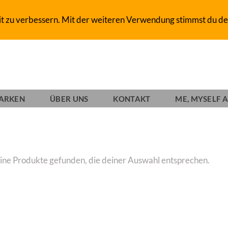
D-SHOP SINCE 1993
it zu verbessern. Mit der weiteren Verwendung stimmst du de
ARKEN
ÜBER UNS
KONTAKT
ME, MYSELF A
ine Produkte gefunden, die deiner Auswahl entsprechen.