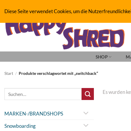
Zum
BOARDERS PROJECT BOARDSHOP - SNOWBOARD- & SKATEBOAR
Diese Seite verwendet Cookies, um die Nutzerfreundlichke
Inhalt
springen
SHOP
M
Start
/
Produkte verschlagwortet mit „switchback“
Suche
Es wurden ke
nach:
MARKEN-/BRANDSHOPS
Snowboarding