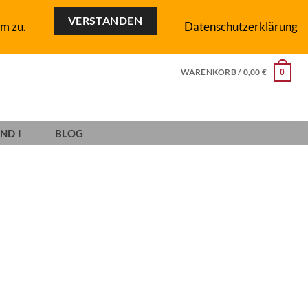
VERSTANDEN
m zu.
Datenschutzerklärung
WARENKORB /
0,00
€
0
ND I
BLOG