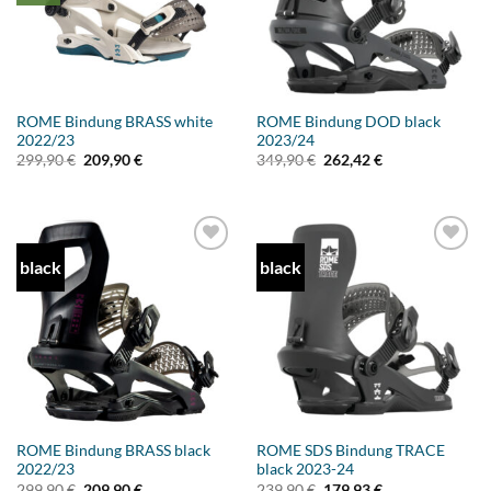
ROME Bindung BRASS white
ROME Bindung DOD black
2022/23
2023/24
Ursprünglicher
Aktueller
Ursprünglicher
Aktueller
299,90
€
209,90
€
349,90
€
262,42
€
Preis
Preis
Preis
Preis
war:
ist:
war:
ist:
299,90 €
209,90 €.
349,90 €
262,42 €.
black
black
Add to
Add to
wishlist
wishlist
ROME Bindung BRASS black
ROME SDS Bindung TRACE
2022/23
black 2023-24
Ursprünglicher
Aktueller
Ursprünglicher
Aktueller
299,90
€
209,90
€
239,90
€
179,93
€