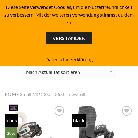
Zum
BOARDERS PROJECT BOARDSHOP - SNOWBOARD- &
Diese Seite verwendet Cookies, um die Nutzerfreundlichkeit
SKATEBOARD-SHOP SINCE 1993
Inhalt
zu verbessern. Mit der weiteren Verwendung stimmst du dem
springen
zu.
0
VERSTANDEN
Start
/
Produkt Bindungsgröße
/
Small ROME (new full)
FILTER
Datenschutzerklärung
ROME Small MP 23.0 – 25.0 – new full
black
black
Add to
Add to
wishlist
wishlist
30%