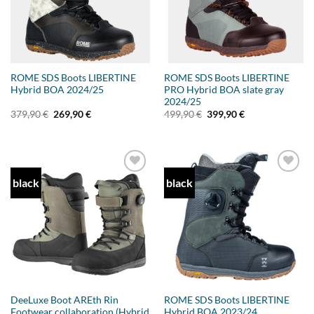
ROME SDS Boots LIBERTINE
ROME SDS Boots LIBERTINE
Hybrid BOA 2024/25
PRO Hybrid BOA slate gray
2024/25
Ursprünglicher
Aktueller
Ursprünglicher
Aktueller
379,90
€
269,90
€
499,90
€
399,90
€
Preis
Preis
Preis
Preis
war:
ist:
war:
ist:
379,90 €
269,90 €.
499,90 €
399,90 €.
black
black
Add to
Add to
wishlist
wishlist
DeeLuxe Boot AREth Rin
ROME SDS Boots LIBERTINE
Footwear collaboration (Hybrid
Hybrid BOA 2023/24