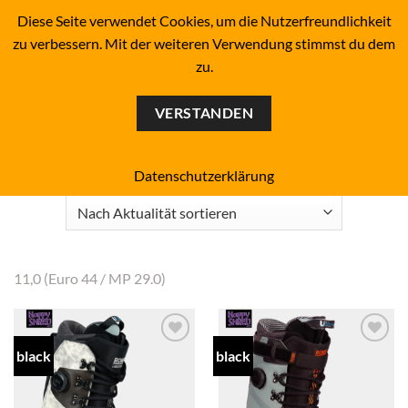
Zum
BOARDERS PROJECT BOARDSHOP - SNOWBOARD- &
Diese Seite verwendet Cookies, um die Nutzerfreundlichkeit
SKATEBOARD-SHOP SINCE 1993
Inhalt
zu verbessern. Mit der weiteren Verwendung stimmst du dem
springen
zu.
0
VERSTANDEN
Start
/
Produkt Boot-Größe US (men's)
/
11,0
FILTER
Datenschutzerklärung
11,0 (Euro 44 / MP 29.0)
black
black
Add to
Add to
wishlist
wishlist