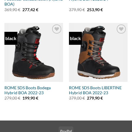
BOA)
Ursprünglicher
Aktueller
Ursprünglicher
Aktueller
369,90
€
277,42
€
379,90
€
253,90
€
Preis
Preis
Preis
Preis
war:
ist:
war:
ist:
369,90 €
277,42 €.
379,90 €
253,90 €.
black
black
Add to
Add to
wishlist
wishlist
ROME SDS Boots Bodega
ROME SDS Boots LIBERTINE
Hybrid BOA 2022-23
Hybrid BOA 2022-23
Ursprünglicher
Aktueller
Ursprünglicher
Aktueller
279,00
€
199,90
€
379,00
€
279,90
€
Preis
Preis
Preis
Preis
war:
ist:
war:
ist:
279,00 €
199,90 €.
379,00 €
279,90 €.
PayPal