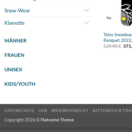
Snow-Wear
Klamotte
Telos Snowbo
MÄNNER
Ranquet 2022
Ursp
529,90
€
371
Prei
FRAUEN
war:
529,
UNISEX
KIDS/YOUTH
DATENSCHUTZ
AGB
WIDERRUFSRECHT
BATTERIEGESETZH
Copyright 2026 ©
Flatsome Theme