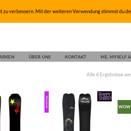
D-SHOP SINCE 1993
it zu verbessern. Mit der weiteren Verwendung stimmst du de
ARKEN
ÜBER UNS
KONTAKT
ME, MYSELF A
Alle 4 Ergebnisse w
WOW
Add to
Add to
wishlist
wishlist