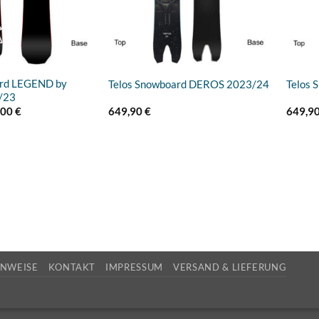
ard LEGEND by
Telos Snowboard DEROS 2023/24
Telos 
/23
rünglicher
Aktueller
,00
€
649,90
€
649,9
s
Preis
ist:
90 €
371,00 €.
INWEISE
KONTAKT
IMPRESSUM
VERSAND & LIEFERUNG