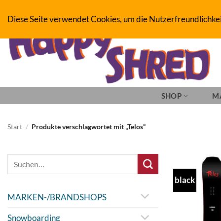
Zum
BOARDERS PROJECT BOARDSHOP - SNOWBOARD- & SKATEBOAR
Diese Seite verwendet Cookies, um die Nutzerfreundlichke
Inhalt
springen
SHOP
M
Start
/
Produkte verschlagwortet mit „Telos“
Suche
nach:
black
MARKEN-/BRANDSHOPS
Snowboarding