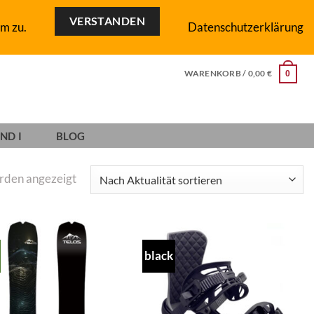
VERSTANDEN
m zu.
Datenschutzerklärung
WARENKORB /
0,00
€
0
ND I
BLOG
Nach
erden angezeigt
Aktualität
sortiert
black
Add to
Add to
wishlist
wishlist