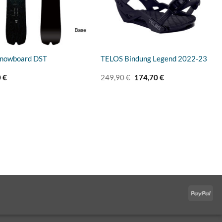
Snowboard DST
TELOS Bindung Legend 2022-23
Ursprünglicher
Aktueller
0
€
249,90
€
174,70
€
Preis
Preis
war:
ist:
249,90 €
174,70 €.
Pay