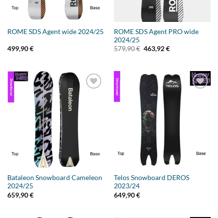
ROME SDS Agent PRO wide
ROME SDS Agent wide 2024/25
2024/25
Ursprünglicher
Aktueller
499,90
€
579,90
€
463,92
€
Preis
Preis
war:
ist:
579,90 €
463,92 €.
Add to
Add to
wishlist
wishlist
Bataleon Snowboard Cameleon
Telos Snowboard DEROS
2024/25
2023/24
659,90
€
649,90
€