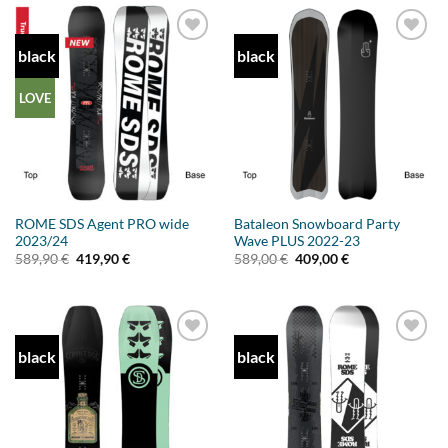
black
black
Add to
Add to
wishlist
wishlist
LOVE
ROME SDS Agent PRO wide
Bataleon Snowboard Party
2023/24
Wave PLUS 2022-23
Ursprünglicher
Aktueller
Ursprünglicher
Aktueller
589,90
€
419,90
€
589,00
€
409,00
€
Preis
Preis
Preis
Preis
war:
ist:
war:
ist:
589,90 €
419,90 €.
589,00 €
409,00 €.
black
black
Add to
Add to
wishlist
wishlist