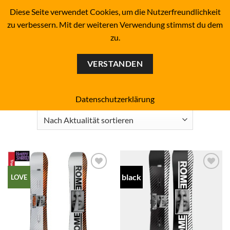
Zum
BOARDERS PROJECT BOARDSHOP - SNOWBOARD- &
Diese Seite verwendet Cookies, um die Nutzerfreundlichkeit
SKATEBOARD-SHOP SINCE 1993
Inhalt
zu verbessern. Mit der weiteren Verwendung stimmst du dem
springen
zu.
0
VERSTANDEN
Start
/
Boardbreite
/
Breit (WIDE)
FILTER
Datenschutzerklärung
black
Add to
Add to
LOVE
wishlist
wishlist