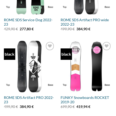
ROME SDS Service-Dog 2022-
ROME SDS Artifact PRO wide
23
2022-23
Ursprünglicher
Aktueller
Ursprünglicher
Aktueller
429,90
€
277,80
€
499,90
€
384,90
€
Preis
Preis
Preis
Preis
war:
ist:
war:
ist:
429,90 €
277,80 €.
499,90 €
384,90 €.
black
black
Add to
Add to
wishlist
wishlist
ROME SDS Artifact PRO 2022-
FUNKY Snowboards ROCKET
23
2019-20
Ursprünglicher
Aktueller
Ursprünglicher
Aktueller
499,90
€
384,90
€
699,90
€
419,94
€
Preis
Preis
Preis
Preis
war:
ist:
war:
ist: