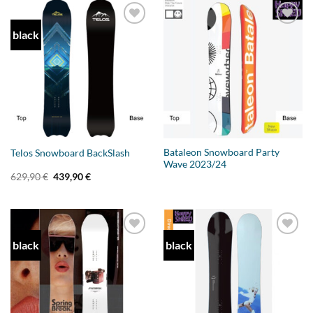
black
Add to
Add to
wishlist
wishlist
Bataleon Snowboard Party
Telos Snowboard BackSlash
Wave 2023/24
Ursprünglicher
Aktueller
629,90
€
439,90
€
Preis
Preis
war:
ist:
629,90 €
439,90 €.
black
black
Add to
Add to
wishlist
wishlist