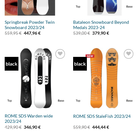
Springbreak Powder Twin
Bataleon Snowboard Beyond
Snowboard 2023/24
Medals 2023-24
Ursprünglicher
Aktueller
Ursprünglicher
Aktueller
559,95
€
447,96
€
539,00
€
379,90
€
Preis
Preis
Preis
Preis
war:
ist:
war:
ist:
559,95 €
447,96 €.
539,00 €
379,90 €.
black
black
Add to
Add to
wishlist
wishlist
ROME SDS Warden wide
ROME SDS StaleFish 2023/24
2023/24
Ursprünglicher
Aktueller
Ursprünglicher
Aktueller
429,90
€
346,90
€
559,90
€
444,44
€
Preis
Preis
Preis
Preis
war:
ist:
war:
ist:
429,90 €
346,90 €.
559,90 €
444,44 €.