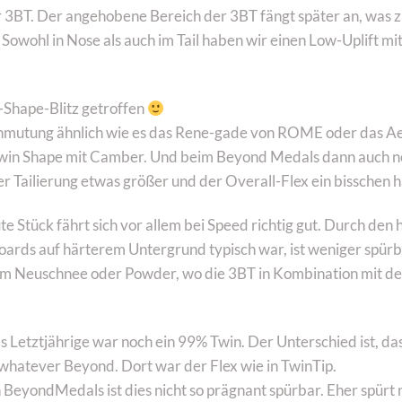
3BT. Der angehobene Bereich der 3BT fängt später an, was zu
 Sowohl in Nose als auch im Tail haben wir einen Low-Uplift mi
Shape-Blitz getroffen
Anmutung ähnlich wie es das Rene-gade von ROME oder das Ae
Twin Shape mit Camber. Und beim Beyond Medals dann auch noc
r Tailierung etwas größer und der Overall-Flex ein bisschen h
ute Stück fährt sich vor allem bei Speed richtig gut. Durch d
oards auf härterem Untergrund typisch war, ist weniger spürb
h im Neuschnee oder Powder, wo die 3BT in Kombination mit den 
 Letztjährige war noch ein 99% Twin. Der Unterschied ist, das
m whatever Beyond. Dort war der Flex wie in TwinTip.
eyondMedals ist dies nicht so prägnant spürbar. Eher spürt 