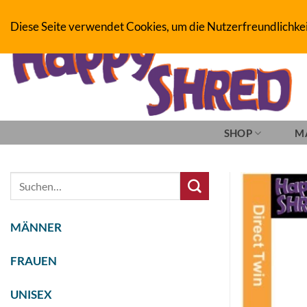
Zum
BOARDERS PROJECT BOARDSHOP - SNOWBOARD- & SKATEBOAR
Diese Seite verwendet Cookies, um die Nutzerfreundlichke
Inhalt
springen
SHOP
M
Suche
nach:
MÄNNER
FRAUEN
UNISEX