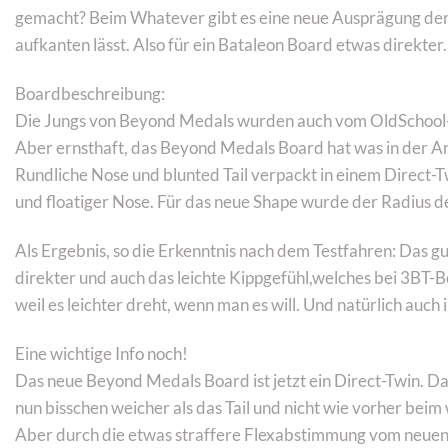
gemacht? Beim Whatever gibt es eine neue Ausprägung der 
aufkanten lässt. Also für ein Bataleon Board etwas direkter.
Boardbeschreibung:
Die Jungs von Beyond Medals wurden auch vom OldSchool-
Aber ernsthaft, das Beyond Medals Board hat was in der 
Rundliche Nose und blunted Tail verpackt in einem Direct-
und floatiger Nose. Für das neue Shape wurde der Radius de
Als Ergebnis, so die Erkenntnis nach dem Testfahren: Das g
direkter und auch das leichte Kippgefühl,welches bei 3BT-B
weil es leichter dreht, wenn man es will. Und natürlich auc
Eine wichtige Info noch!
Das neue Beyond Medals Board ist jetzt ein Direct-Twin. Das
nun bisschen weicher als das Tail und nicht wie vorher bei
Aber durch die etwas straffere Flexabstimmung vom neuen B