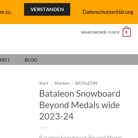
VERSTANDEN
m zu.
Datenschutzerklärung
WARENKORB /
0,00
€
0
ND I
BLOG
Start
/
Marken
/
BATALEON
Bataleon Snowboard
Add to
Beyond Medals wide
wishlist
2023-24
Bataleon Snowboard Beyond Model