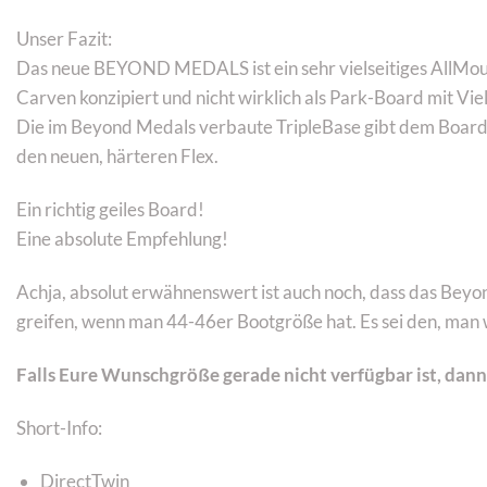
Unser Fazit:
Das neue BEYOND MEDALS ist ein sehr vielseitiges AllMounta
Carven konzipiert und nicht wirklich als Park-Board mit Viel
Die im Beyond Medals verbaute TripleBase gibt dem Board 
den neuen, härteren Flex.
Ein richtig geiles Board!
Eine absolute Empfehlung!
Achja, absolut erwähnenswert ist auch noch, dass das Beyo
greifen, wenn man 44-46er Bootgröße hat. Es sei den, man w
Falls Eure Wunschgröße gerade nicht verfügbar ist, dan
Short-Info:
DirectTwin