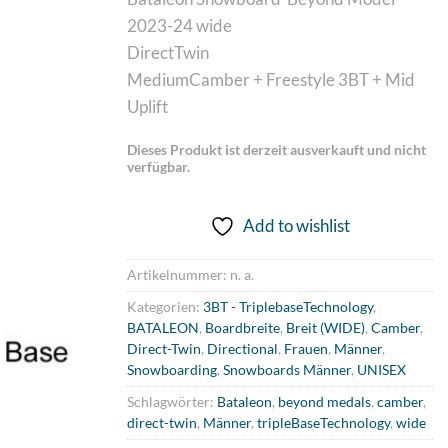
2023-24 wide
DirectTwin
MediumCamber + Freestyle 3BT + Mid
Uplift
Dieses Produkt ist derzeit ausverkauft und nicht
verfügbar.
Add to wishlist
Artikelnummer:
n. a.
Kategorien:
3BT - TriplebaseTechnology
,
BATALEON
,
Boardbreite
,
Breit (WIDE)
,
Camber
,
Direct-Twin
,
Directional
,
Frauen
,
Männer
,
Snowboarding
,
Snowboards Männer
,
UNISEX
Schlagwörter:
Bataleon
,
beyond medals
,
camber
,
direct-twin
,
Männer
,
tripleBaseTechnology
,
wide