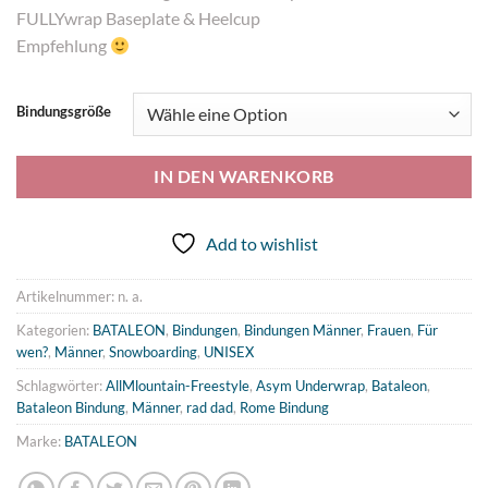
war:
ist:
FULLYwrap Baseplate & Heelcup
299,00 €
208,93 €.
Empfehlung
Bindungsgröße
IN DEN WARENKORB
Add to wishlist
Artikelnummer:
n. a.
Kategorien:
BATALEON
,
Bindungen
,
Bindungen Männer
,
Frauen
,
Für
wen?
,
Männer
,
Snowboarding
,
UNISEX
Schlagwörter:
AllMlountain-Freestyle
,
Asym Underwrap
,
Bataleon
,
Bataleon Bindung
,
Männer
,
rad dad
,
Rome Bindung
Marke:
BATALEON