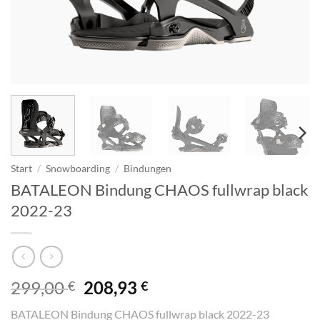
Start
/
Snowboarding
/
Bindungen
BATALEON Bindung CHAOS fullwrap black
2022-23
Ursprünglicher
Aktueller
299,00
208,93
€
€
Preis
Preis
BATALEON Bindung CHAOS fullwrap black 2022-23