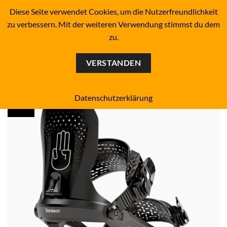
Zum
BOARDERS PROJECT BOARDSHOP - SNOWBOARD- &
Diese Seite verwendet Cookies, um die Nutzerfreundlichkeit
SKATEBOARD-SHOP SINCE 1993
Inhalt
zu verbessern. Mit der weiteren Verwendung stimmst du dem
springen
zu.
0
VERSTANDEN
Datenschutzerklärung
black
Add to
wishlist