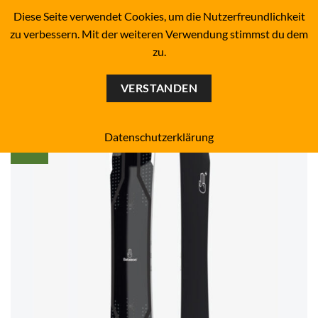
Zum
BOARDERS PROJECT BOARDSHOP - SNOWBOARD- &
Diese Seite verwendet Cookies, um die Nutzerfreundlichkeit
SKATEBOARD-SHOP SINCE 1993
Inhalt
zu verbessern. Mit der weiteren Verwendung stimmst du dem
springen
zu.
0
VERSTANDEN
Datenschutzerklärung
LOVE
Add to
wishlist