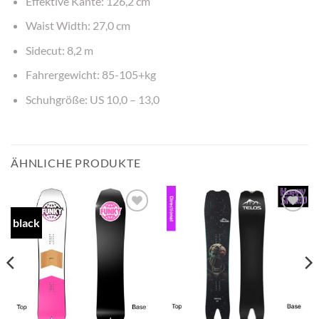
Effektive Kante: 126,2 cm
Waist Width: 27,0 cm
Sidecut: 8,2 m
Fahrergewicht: 85-105+kg
Schuhgröße: US 10,0 – 13,0
ÄHNLICHE PRODUKTE
black
Add to
Add to
wishlist
wishlist