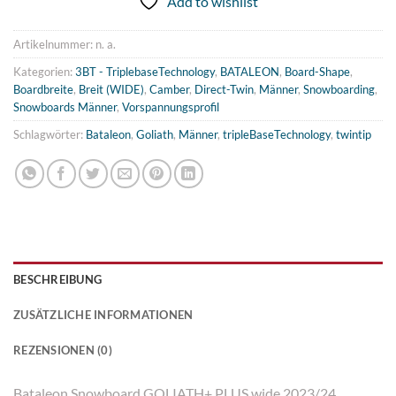
Add to wishlist
Artikelnummer:
n. a.
Kategorien:
3BT - TriplebaseTechnology
,
BATALEON
,
Board-Shape
,
Boardbreite
,
Breit (WIDE)
,
Camber
,
Direct-Twin
,
Männer
,
Snowboarding
,
Snowboards Männer
,
Vorspannungsprofil
Schlagwörter:
Bataleon
,
Goliath
,
Männer
,
tripleBaseTechnology
,
twintip
BESCHREIBUNG
ZUSÄTZLICHE INFORMATIONEN
REZENSIONEN (0)
Bataleon Snowboard GOLIATH+ PLUS wide 2023/24