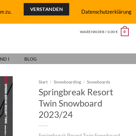
VERSTANDEN
m zu.
Datenschutzerklärung
WARENKORB /
0,00
€
0
ND I
BLOG
Start
/
Snowboarding
/
Snowboards
Springbreak Resort
Add to
Twin Snowboard
wishlist
2023/24
Springbreak Resort Twin Snowboard