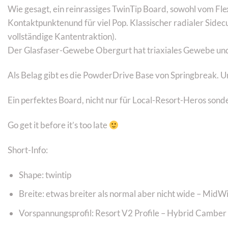
Wie gesagt, ein reinrassiges TwinTip Board, sowohl vom Fl
Kontaktpunktenund für viel Pop. Klassischer radialer Sidecu
vollständige Kantentraktion).
Der Glasfaser-Gewebe Obergurt hat triaxiales Gewebe und i
Als Belag gibt es die PowderDrive Base von Springbreak. U
Ein perfektes Board, nicht nur für Local-Resort-Heros sonde
Go get it before it’s too late
Short-Info:
Shape: twintip
Breite: etwas breiter als normal aber nicht wide – MidW
Vorspannungsprofil: Resort V2 Profile – Hybrid Camber