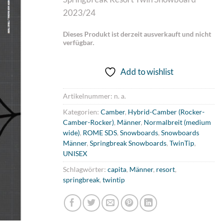
2023/24
Dieses Produkt ist derzeit ausverkauft und nicht
verfügbar.
Add to wishlist
Artikelnummer:
n. a.
Kategorien:
Camber
,
Hybrid-Camber (Rocker-
Camber-Rocker)
,
Männer
,
Normalbreit (medium
wide)
,
ROME SDS
,
Snowboards
,
Snowboards
Männer
,
Springbreak Snowboards
,
TwinTip
,
UNISEX
Schlagwörter:
capita
,
Männer
,
resort
,
springbreak
,
twintip