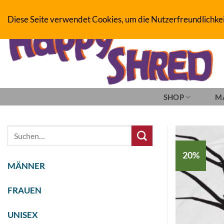
Zum
BOARDERS PROJECT BOARDSHOP - SNOWBOARD- & SKATEBOAR
Diese Seite verwendet Cookies, um die Nutzerfreundlichke
Inhalt
springen
SHOP
M
Suche
nach:
20%
MÄNNER
FRAUEN
UNISEX