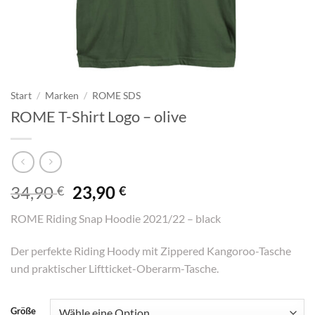
Start
/
Marken
/
ROME SDS
ROME T-Shirt Logo – olive
Ursprünglicher
Aktueller
34,90
23,90
€
€
Preis
Preis
ROME Riding Snap Hoodie 2021/22 – black
war:
ist:
34,90 €
23,90 €.
Der perfekte Riding Hoody mit Zippered Kangoroo-Tasche
und praktischer Liftticket-Oberarm-Tasche.
Größe