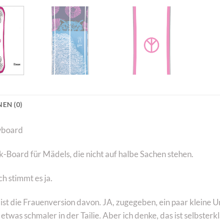
EN (0)
wboard
-Board für Mädels, die nicht auf halbe Sachen stehen.
h stimmt es ja.
t die Frauenversion davon. JA, zugegeben, ein paar kleine Un
 etwas schmaler in der Tailie. Aber ich denke, das ist selbster