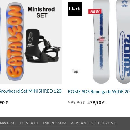
black
Add to
wishlist
 Snowboard-Set MINISHRED 120
ROME SDS Rene-gade WIDE 20
rünglicher
Aktueller
Ursprünglicher
Aktueller
,90
€
599,90
€
479,90
€
s
Preis
Preis
Preis
ist:
war:
ist:
90 €
245,90 €.
599,90 €
479,90 €.
INWEISE
KONTAKT
IMPRESSUM
VERSAND & LIEFERUNG