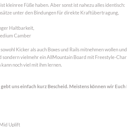
 kleinree Füße haben. Aber sonst ist nahezu alles identisch:
nsätze unter den Bindungen für direkte Kraftübertragung,
nger Haltbarkeit,
+ Medium Camber
 sowohl Kicker als auch Boxes und Rails mitnehmen wollen und
d sondern vielmehr ein AllMountain Board mit Freestyle-Char
 kann noch viel mit ihm lernen.
n gebt uns einfach kurz Bescheid. Meistens können wir Eu
id Uplift