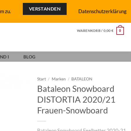
VERSTANDEN
m zu.
Datenschutzerklärung
WARENKORB /
0,00
€
0
ND I
BLOG
Start
/
Marken
/
BATALEON
Bataleon Snowboard
Add to
DISTORTIA 2020/21
wishlist
Frauen-Snowboard
Bataleon Snowboard Feelbetter 2020-21