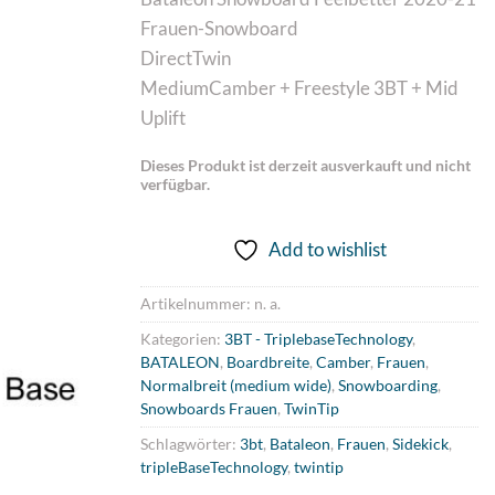
Frauen-Snowboard
DirectTwin
MediumCamber + Freestyle 3BT + Mid
Uplift
Dieses Produkt ist derzeit ausverkauft und nicht
verfügbar.
Add to wishlist
Artikelnummer:
n. a.
Kategorien:
3BT - TriplebaseTechnology
,
BATALEON
,
Boardbreite
,
Camber
,
Frauen
,
Normalbreit (medium wide)
,
Snowboarding
,
Snowboards Frauen
,
TwinTip
Schlagwörter:
3bt
,
Bataleon
,
Frauen
,
Sidekick
,
tripleBaseTechnology
,
twintip