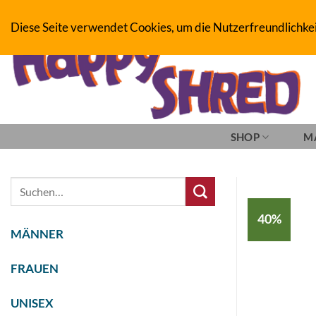
Zum
BOARDERS PROJECT BOARDSHOP - SNOWBOARD- & SKATEBOAR
Diese Seite verwendet Cookies, um die Nutzerfreundlichke
Inhalt
springen
SHOP
M
Suche
nach:
40%
MÄNNER
FRAUEN
UNISEX