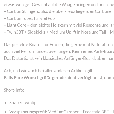
etwas weniger Gewicht auf die Waage bringen und auch meist
– Carbon Stringers, also die überkreuz liegenden Carbonei
– Carbon Tubes für viel Pop,
– Light Core – der leichte Holzkern mit viel Response und la
– Twin3BT + Sidekicks + Medium Uplift in Nose und Tail 
Das perfekte Boards für Frauen, die gerne mal Park fahren,
auch viel Performance abverlangen. Kein reines Park-Boar
Das Distortia ist kein klassisches Anfänger-Board, aber man
Ach, und wie auch bei allen anderen Artikeln gilt:
Falls Eure Wunschgröße gerade nicht verfügbar ist, dan
Short-Info:
Shape: Twintip
Vorspannungsprofil: MediumCamber + Freestyle 3BT + M