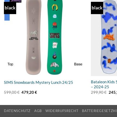
black
black
Add to
wishlist
Bataleon Kids
SIMS Snowboards Mystery Lunch 24/25
– 2024-25
Ursprünglicher
Aktueller
Ursp
599,00
€
479,20
€
299,90
€
245
Preis
Preis
Prei
war:
ist:
war:
599,00 €
479,20 €.
299,
DATENSCHUTZ
AGB
WIDERRUFSRECHT
BATTERIEGESETZH