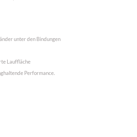
änder unter den Bindungen
rte Lauffläche
anghaltende Performance.