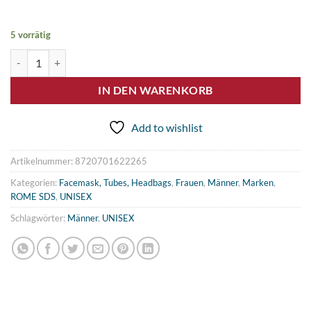
5 vorrätig
ROME Backpack HONCHO black 2024/25 Menge
IN DEN WARENKORB
Add to wishlist
Artikelnummer:
8720701622265
Kategorien:
Facemask, Tubes, Headbags
,
Frauen
,
Männer
,
Marken
,
ROME SDS
,
UNISEX
Schlagwörter:
Männer
,
UNISEX