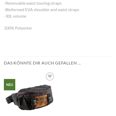
-Removable waist touring straps
-Bioformed EVA shoulder and waist straps
-30L volume
100% Polyester
DAS KÖNNTE DIR AUCH GEFALLEN …
Add to
NEU
wishlist