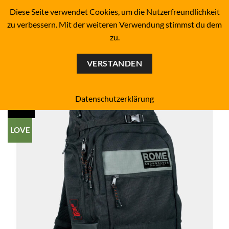
Zum
BOARDERS PROJECT BOARDSHOP - SNOWBOARD- &
Diese Seite verwendet Cookies, um die Nutzerfreundlichkeit
SKATEBOARD-SHOP SINCE 1993
Inhalt
zu verbessern. Mit der weiteren Verwendung stimmst du dem
springen
zu.
0
VERSTANDEN
Datenschutzerklärung
black
Add to
wishlist
LOVE