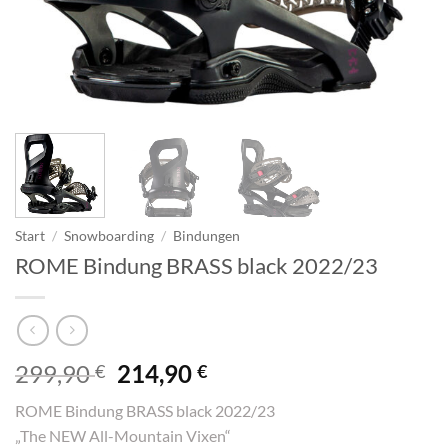
Start
/
Snowboarding
/
Bindungen
ROME Bindung BRASS black 2022/23
Ursprünglicher
Aktueller
299,90
214,90
€
€
Preis
Preis
ROME Bindung BRASS black 2022/23
war:
ist:
„The NEW All-Mountain Vixen“
299,90 €
214,90 €.