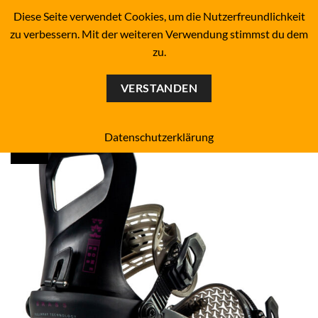
Zum
BOARDERS PROJECT BOARDSHOP - SNOWBOARD- &
Diese Seite verwendet Cookies, um die Nutzerfreundlichkeit
SKATEBOARD-SHOP SINCE 1993
Inhalt
zu verbessern. Mit der weiteren Verwendung stimmst du dem
springen
zu.
0
VERSTANDEN
Datenschutzerklärung
black
Add to
wishlist