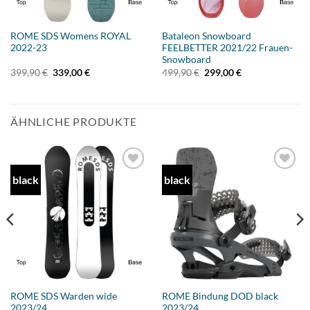
ROME SDS Womens ROYAL
Bataleon Snowboard
2022-23
FEELBETTER 2021/22 Frauen-
Snowboard
Ursprünglicher
Aktueller
Ursprünglicher
Aktueller
399,90
€
339,00
€
499,90
€
299,00
€
Preis
Preis
Preis
Preis
war:
ist:
war:
ist:
399,90 €
339,00 €.
499,90 €
299,00 €.
ÄHNLICHE PRODUKTE
black
black
Add to
Add to
wishlist
wishlist
ROME SDS Warden wide
ROME Bindung DOD black
2023/24
2023/24